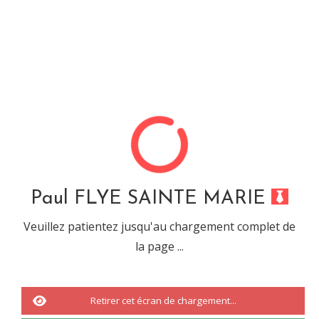
Paul FLYE SAINTE MARIE
Désolé, cette url ne mêne
à rien...
Paul FLYE SAINTE MARIE
Veuillez patientez jusqu'au chargement complet de
la page ...
Vous êtes tombé sur une URL ou sur une recherche qui n'a abouti à
rien.
Il s'agit d'une
erreur 404.
Retirer cet écran de chargement...
Nous vous invitons à revenir à
l'accueil
ou à effectuée une nouvelle