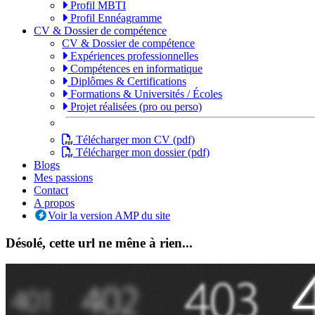
Profil MBTI
Profil Ennéagramme
CV
& Dossier de compétence
CV & Dossier de compétence
Expériences professionnelles
Compétences en informatique
Diplômes & Certifications
Formations & Universités / Écoles
Projet réalisées (pro ou perso)
Télécharger mon CV (pdf)
Télécharger mon dossier (pdf)
Blogs
Mes passions
Contact
A propos
Voir la version AMP du site
Désolé, cette url ne mêne à rien...