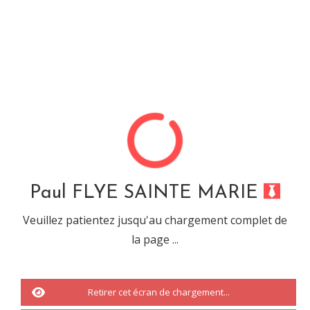
Paul FLYE SAINTE MARIE
Désolé, cette url ne mêne
à rien...
Paul FLYE SAINTE MARIE
Veuillez patientez jusqu'au chargement complet de
la page ...
Vous êtes tombé sur une URL ou sur une recherche qui n'a abouti à
rien.
Il s'agit d'une
erreur 404.
Retirer cet écran de chargement...
Nous vous invitons à revenir à
l'accueil
ou à effectuée une nouvelle