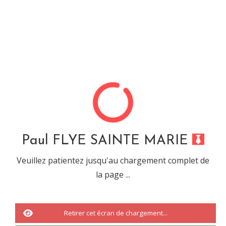
Paul FLYE SAINTE MARIE
Désolé, cette url ne mêne
à rien...
Paul FLYE SAINTE MARIE
Veuillez patientez jusqu'au chargement complet de
la page ...
Vous êtes tombé sur une URL ou sur une recherche qui n'a abouti à
rien.
Il s'agit d'une
erreur 404.
Retirer cet écran de chargement...
Nous vous invitons à revenir à
l'accueil
ou à effectuée une nouvelle