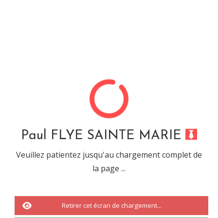
Paul FLYE SAINTE MARIE
Désolé, cette url ne mêne
à rien...
Paul FLYE SAINTE MARIE
Veuillez patientez jusqu'au chargement complet de
la page ...
Vous êtes tombé sur une URL ou sur une recherche qui n'a abouti à
rien.
Il s'agit d'une
erreur 404.
Retirer cet écran de chargement...
Nous vous invitons à revenir à
l'accueil
ou à effectuée une nouvelle