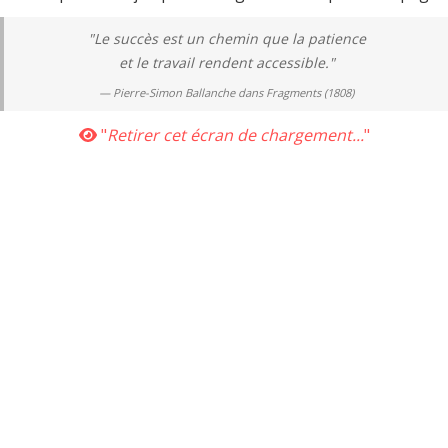
accueil
ou à effectuée une nouvelle recherche.
"Le succès est un chemin que la patience
et le travail rendent accessible."
Tapez
Pierre-Simon Ballanche dans
Fragments (1808)
vos
"
Retirer cet écran de chargement...
"
mots
clés
:
-
2026 //
Mentions légales
Co
l FLYE SAINTE MARIE
oute reproduction est interdite sans l'accord écrit de l'auteu