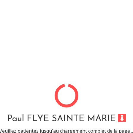
Ma présentation
CV
solé, cette url ne mêne à rien
ur une recherche qui n'a abouti à rien.
Paul FLYE SAINTE MARIE
Veuillez patientez jusqu'au chargement complet de la page ..