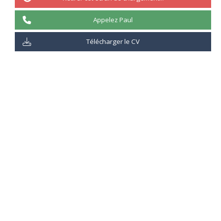
Bonsoir à tous,
Appelez Paul
Dimanche,
nous, les électeurs de la république française
, allons
voter pour élire notre nouveau
président de la république
.
Télécharger le CV
Lire l'intégralité de l'article
Il y'a 3 commentaire(s) sur l'article
Paul FLYE SAINTE MARIE