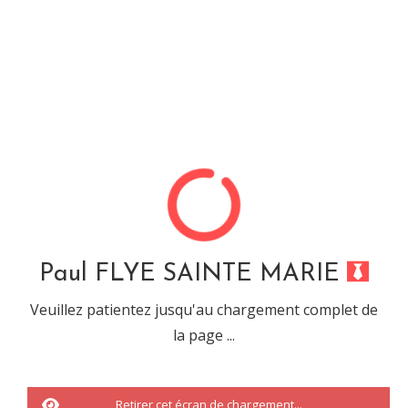
Paul FLYE SAINTE MARIE
LES ARTICLES AVEC LE TAG
vote
Fait le
21 avril 2017
Paul FLYE SAINTE MARIE
DIMANCHE, VOTONS !
Veuillez patientez jusqu'au chargement complet de
la page ...
Retirer cet écran de chargement...