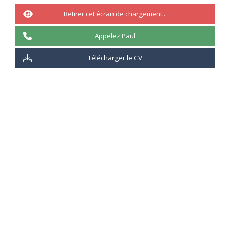
50%
Retirer cet écran de chargement...
Appelez Paul
Télécharger le CV
Indicateur du pourcentage :
25%
: Connait la théorie uniquement
50%
: Connait la théorie et à débuter la pratique
75%
: Connait la théorie et à maitrise la pratique
100%
: Maitrise la théorie et la pratique
Description :
La SGBD d’IBM
Retourner au sommaire