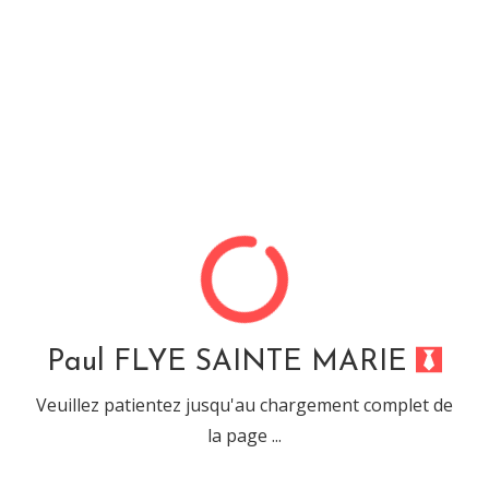
Paul FLYE SAINTE MARIE
Compétence : « DB2 »
La base de données proposés par IBM
Paul FLYE SAINTE MARIE
Informations liées à la compétence :
Veuillez patientez jusqu'au chargement complet de
Nom complet : DB2
la page ...
Compétence de type : « BDD »