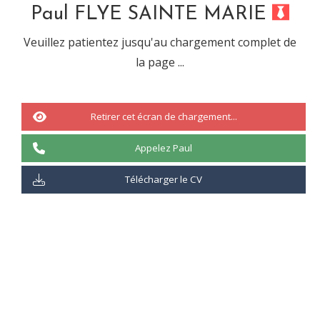
Paul FLYE SAINTE MARIE
Veuillez patientez jusqu'au chargement complet de
Informations liées à la compétence :
la page ...
Nom complet : Joomla
Compétence de type : « CMS »
Retirer cet écran de chargement...
Appelez Paul
75%
Télécharger le CV
Indicateur du pourcentage :
25%
: Connait la théorie uniquement
50%
: Connait la théorie et à débuter la pratique
75%
: Connait la théorie et à maitrise la pratique
100%
: Maitrise la théorie et la pratique
Cette
compétence a été utilisée dans