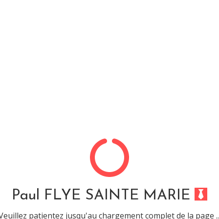
Ma présentation
CV
 .NET »
Paul FLYE SAINTE MARIE
 compétence :
Veuillez patientez jusqu'au chargement complet de la page ..