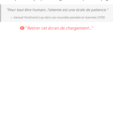
works »
"Pour tout être humain, l'attente est une école de patience."
Samuel Ferdinand-Lop dans
Les nouvelles pensées et maximes (1970)
Indi
"
Retirer cet écran de chargement...
"
25%
:
 bidouiller son poste de travail Microsoft, ses
50%
: 
u planning et comprendre les possibilités qu’offre
75%
: 
logiciels de la suite Office.
100%
ermet de comprendre les possibilités offertes et
’offre un poste de travail sous les OS Windows.