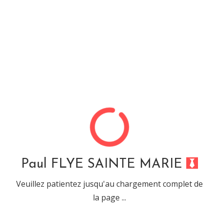
Paul FLYE SAINTE MARIE
Compétence : « Nginx »
Nginx est le serveur PHP Russe !
Paul FLYE SAINTE MARIE
Informations liées à la compétence :
Veuillez patientez jusqu'au chargement complet de
Nom complet : Nginx
Compétence de type : « Serveurs »
la page ...