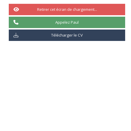
75%
Retirer cet écran de chargement...
Appelez Paul
Télécharger le CV
Indicateur du pourcentage :
25%
: Connait la théorie uniquement
50%
: Connait la théorie et à débuter la pratique
75%
: Connait la théorie et à maitrise la pratique
100%
: Maitrise la théorie et la pratique
Description :
Nginx est un serveur PHP très light. Plus léger qu’un Apache et plus
fiable selon certain.
Retourner au sommaire