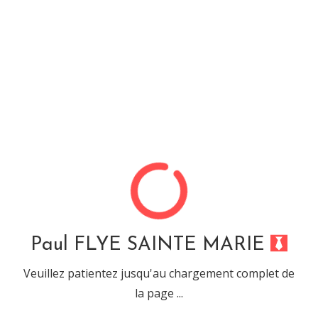
Paul FLYE SAINTE MARIE
Compétence : « QC »
Je me suis limité à l'utilisation de cette application
Informations liées à la compétence :
Paul FLYE SAINTE MARIE
Nom complet : QC
Veuillez patientez jusqu'au chargement complet de
Compétence de type : « Applications »
la page ...