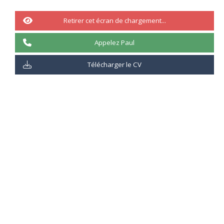
50%
Retirer cet écran de chargement...
Appelez Paul
Télécharger le CV
Indicateur du pourcentage :
25%
: Connait la théorie uniquement
50%
: Connait la théorie et à débuter la pratique
75%
: Connait la théorie et à maitrise la pratique
100%
: Maitrise la théorie et la pratique
Description :
QC est une application de gestion intégrée de la qualité informatique
qui vous aide à homogénéiser les tests, garantir les performances, et
corriger les défauts pour optimiser la qualité, réduire les coûts, et
mettre au point des applications.