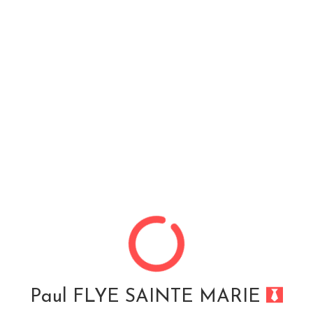
Paul FLYE SAINTE MARIE
Compétence : « Visual Basic For
Applications »
Pour vous aider dans votre quotidien sur les logiciels
Offices
Informations liées à la compétence :
Paul FLYE SAINTE MARIE
Nom complet : VBA