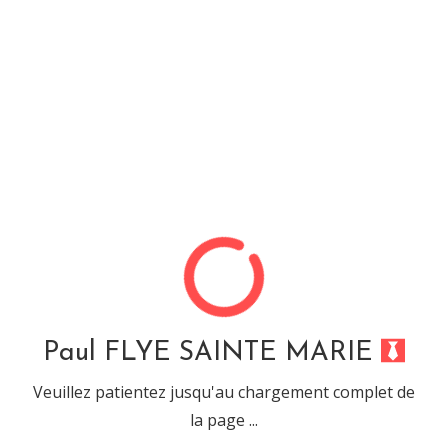
Paul FLYE SAINTE MARIE
Compétence : « Zend
Framework »
Une joie pour les développeurs objet qui doivent
travailler avec PHP
Paul FLYE SAINTE MARIE
Veuillez patientez jusqu'au chargement complet de
Informations liées à la compétence :
la page ...
Nom complet : Zend-Framework 2