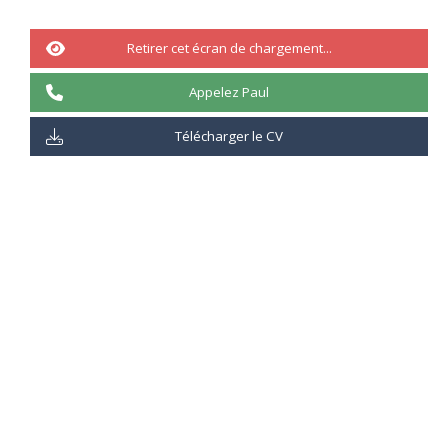
Compétence de type : « Frameworks »
Retirer cet écran de chargement...
50%
Appelez Paul
Télécharger le CV
Indicateur du pourcentage :
25%
: Connait la théorie uniquement
50%
: Connait la théorie et à débuter la pratique
75%
: Connait la théorie et à maitrise la pratique
100%
: Maitrise la théorie et la pratique
Description :
Utilisé dans le cadre de mon stage et d’un CDD de 2 mois, Zend
Framework et Zend Studio sont parfait pour faire du développement
objet sur PHP.