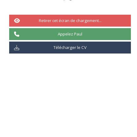
Description :
Retirer cet écran de chargement...
Certification :
SAFe 4.5 Certified Agilist
Formation 2 jours par la société Xebia.
Appelez Paul
Certification sur le site de SAFe :
https://www.scaledagile.com/certification/courses/leading-safe/
Télécharger le CV
CERTIFICATE ID:
28296573-0174
Acclaim :
https://www.youracclaim.com/badges/1b7d5bdb-e8b8-4f41-
a604-af1350d6c560