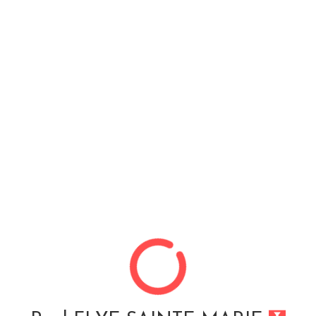
Paul FLYE SAINTE MARIE
ALTRAN CIS, filiale du groupe
Altran, LA DEFENSE
Informations liées à l'entreprise :
Nom de l'entreprise :
ALTRAN CIS
Type de contrat :
CDI
Fonction :
Consultant - Chef de projet MOE chez les clients
Effectuée de
2013
à
2016
(
3 ans et 6 mois
)