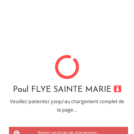
Paul FLYE SAINTE MARIE
Désolé, cette url ne mêne
à rien...
Paul FLYE SAINTE MARIE
Veuillez patientez jusqu'au chargement complet de
la page ...
Vous êtes tombé sur une URL ou sur une recherche qui n'a abouti à
rien.
Il s'agit d'une
erreur 404.
Retirer cet écran de chargement...