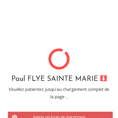
Paul FLYE SAINTE MARIE
Désolé, cette url ne mêne
à rien...
Paul FLYE SAINTE MARIE
Veuillez patientez jusqu'au chargement complet de
la page ...
Vous êtes tombé sur une URL ou sur une recherche qui n'a abouti à
rien.
Il s'agit d'une
erreur 404.
Retirer cet écran de chargement...