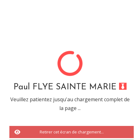
Paul FLYE SAINTE MARIE
Désolé, cette url ne mêne
à rien...
Paul FLYE SAINTE MARIE
Veuillez patientez jusqu'au chargement complet de
la page ...
Vous êtes tombé sur une URL ou sur une recherche qui n'a abouti à
rien.
Il s'agit d'une
erreur 404.
Retirer cet écran de chargement...
Nous vous invitons à revenir à
l'accueil
ou à effectuée une nouvelle