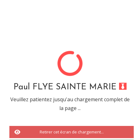
Paul FLYE SAINTE MARIE
Désolé, cette url ne mêne
à rien...
Paul FLYE SAINTE MARIE
Veuillez patientez jusqu'au chargement complet de
la page ...
Vous êtes tombé sur une URL ou sur une recherche qui n'a abouti à
rien.
Il s'agit d'une
erreur 404.
Retirer cet écran de chargement...
Nous vous invitons à revenir à
l'accueil
ou à effectuée une nouvelle