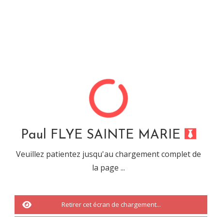
Paul FLYE SAINTE MARIE
Désolé, cette url ne mêne
à rien...
Paul FLYE SAINTE MARIE
Veuillez patientez jusqu'au chargement complet de
la page ...
Vous êtes tombé sur une URL ou sur une recherche qui n'a abouti à
rien.
Il s'agit d'une
erreur 404.
Retirer cet écran de chargement...
Nous vous invitons à revenir à
l'accueil
ou à effectuée une nouvelle