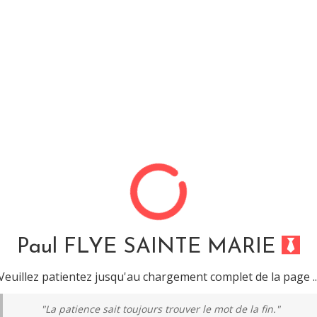
POSSIBLE ?
 la rhétorique et on finit par la philosophie.” – de Jacques Dyssord / Aph
ence artificielle générative et d’analyse rhétorique
.
itch
, ancien chroniqueur de l’émission télévisuelle
Quotidie
Paul FLYE SAINTE MARIE
Veuillez patientez jusqu'au chargement complet de la page ..
 article, je ne prétends pas être un expert en intelligence art
le utilisateur. J’utilise activement plusieurs service comme
"La patience sait toujours trouver le mot de la fin."