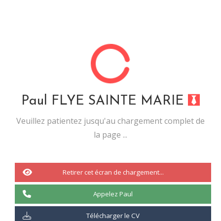
Bonsoir à tous,
Dimanche,
nous, les électeurs de la république française
, allons
voter pour élire notre nouveau
président de la république
.
Lire l'intégralité de l'article
Il y'a 3 commentaire(s) sur l'article
Paul FLYE SAINTE MARIE
Veuillez patientez jusqu'au chargement complet de
la page ...
Fait le
19 juillet 2016
RÉPONSE À UNE TENDANCE DANGEREUSE…
Retirer cet écran de chargement...
Appelez Paul
Télécharger le CV