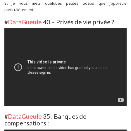
Et je vous mets quelques petites vidéos que j’apprécie
particulièrement.
#
DataGueule
40 – Privés de vie privée ?
#
DataGueule
35 : Banques de
compensations :