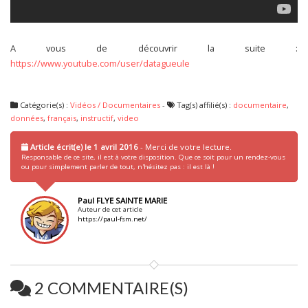
A vous de découvrir la suite :
https://www.youtube.com/user/datagueule
Catégorie(s) :
Vidéos / Documentaires
-
Tag(s) affilié(s) :
documentaire
,
données
,
français
,
instructif
,
video
Article écrit(e) le 1 avril 2016
- Merci de votre lecture.
Responsable de ce site, il est à votre disposition. Que ce soit pour un rendez-vous
ou pour simplement parler de tout, n'hésitez pas : il est là !
Paul FLYE SAINTE MARIE
Auteur de cet article
https://paul-fsm.net/
2 COMMENTAIRE(S)