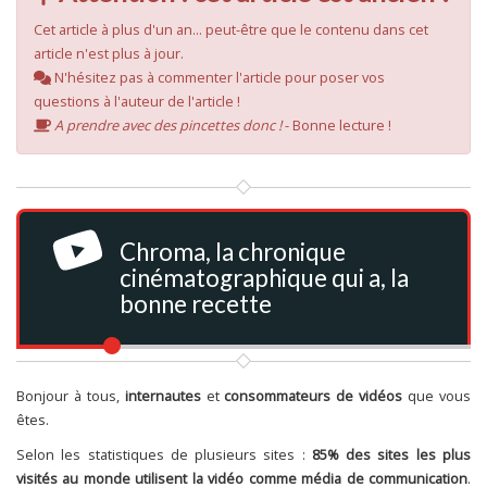
Cet article à plus d'un an... peut-être que le contenu dans cet
article n'est plus à jour.
N'hésitez pas à commenter l'article pour poser vos
questions à l'auteur de l'article !
A prendre avec des pincettes donc !
- Bonne lecture !
Chroma, la chronique
cinématographique qui a, la
bonne recette
Bonjour à tous,
internautes
et
consommateurs de vidéos
que vous
êtes.
Selon les statistiques de plusieurs sites :
85% des sites les plus
visités au monde utilisent la vidéo comme média de communication
.