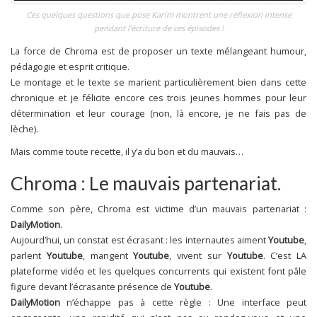
Ces quelques questions que pose Karim montrent une réflexion intense
pendant l’écriture de ces épisodes !
La force de Chroma est de proposer un texte mélangeant humour,
pédagogie et esprit critique.
Le montage et le texte se marient particulièrement bien dans cette
chronique et je félicite encore ces trois jeunes hommes pour leur
détermination et leur courage (non, là encore, je ne fais pas de
lèche).
Mais comme toute recette, il y’a du bon et du mauvais…
Chroma : Le mauvais partenariat.
Comme son père, Chroma est victime d’un mauvais partenariat :
DailyMotion
.
Aujourd’hui, un constat est écrasant : les internautes aiment
Youtube
,
parlent
Youtube
, mangent
Youtube
, vivent sur
Youtube
. C’est LA
plateforme vidéo et les quelques concurrents qui existent font pâle
figure devant l’écrasante présence de
Youtube
.
DailyMotion
n’échappe pas à cette règle : Une interface peut