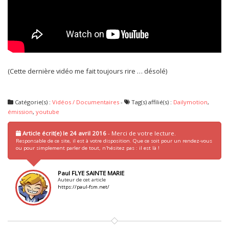
(Cette dernière vidéo me fait toujours rire … désolé)
Catégorie(s) :
Vidéos / Documentaires
-
Tag(s) affilié(s) :
Dailymotion
,
émission
,
youtube
Article écrit(e) le 24 avril 2016
- Merci de votre lecture.
Responsable de ce site, il est à votre disposition. Que ce soit pour un rendez-vous
ou pour simplement parler de tout, n'hésitez pas : il est là !
Paul FLYE SAINTE MARIE
Auteur de cet article
https://paul-fsm.net/