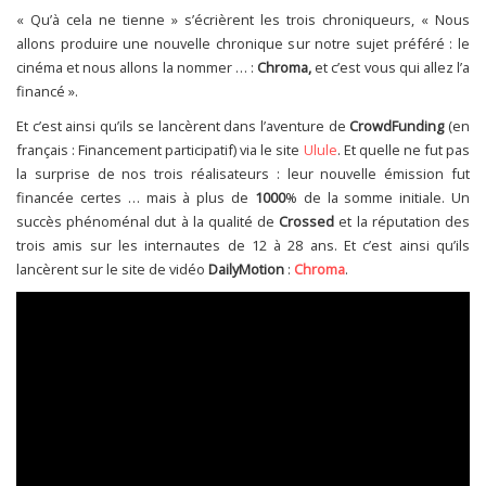
« Qu’à cela ne tienne » s’écrièrent les trois chroniqueurs, « Nous
allons produire une nouvelle chronique sur notre sujet préféré : le
cinéma et nous allons la nommer … :
Chroma,
et c’est vous qui allez l’a
financé ».
Et c’est ainsi qu’ils se lancèrent dans l’aventure de
CrowdFunding
(en
français : Financement participatif) via le site
Ulule
. Et quelle ne fut pas
la surprise de nos trois réalisateurs : leur nouvelle émission fut
financée certes … mais à plus de
1000
% de la somme initiale. Un
succès phénoménal dut à la qualité de
Crossed
et la réputation des
trois amis sur les internautes de 12 à 28 ans. Et c’est ainsi qu’ils
lancèrent sur le site de vidéo
DailyMotion
:
Chroma
.