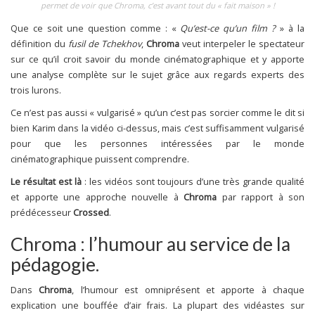
permet de voir que Chroma, c’est avant tout du « fait maison » !
Que ce soit une question comme : «
Qu’est-ce qu’un film ?
» à la
définition du
fusil de Tchekhov
,
Chroma
veut interpeler le spectateur
sur ce qu’il croit savoir du monde cinématographique et y apporte
une analyse complète sur le sujet grâce aux regards experts des
trois lurons.
Ce n’est pas aussi « vulgarisé » qu’un c’est pas sorcier comme le dit si
bien Karim dans la vidéo ci-dessus, mais c’est suffisamment vulgarisé
pour que les personnes intéressées par le monde
cinématographique puissent comprendre.
Le résultat est là
: les vidéos sont toujours d’une très grande qualité
et apporte une approche nouvelle à
Chroma
par rapport à son
prédécesseur
Crossed
.
Chroma : l’humour au service de la
pédagogie.
Dans
Chroma
, l’humour est omniprésent et apporte à chaque
explication une bouffée d’air frais. La plupart des vidéastes sur