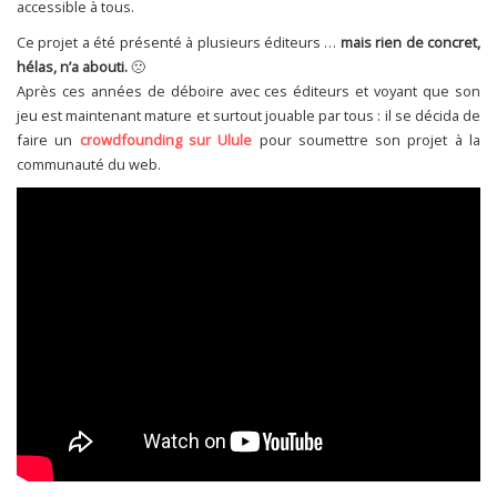
accessible à tous.
Ce projet a été présenté à plusieurs éditeurs …
mais rien de concret,
hélas, n’a abouti.
🙁
Après ces années de déboire avec ces éditeurs et voyant que son
jeu est maintenant mature et surtout jouable par tous : il se décida de
faire un
crowdfounding sur Ulule
pour soumettre son projet à la
communauté du web.