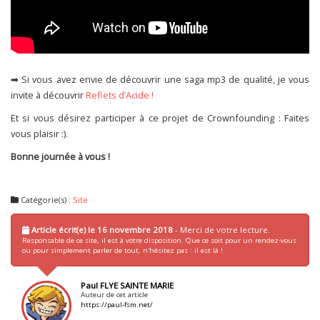
➡ Si vous avez envie de découvrir une saga mp3 de qualité, je vous
invite à découvrir
Reflets d’Acide !
Et si vous désirez participer à ce projet de Crownfounding : Faites
vous plaisir :).
Bonne journée à vous !
Catégorie(s) :
Site
Article écrit(e) le 16 novembre 2018
- Merci de votre lecture.
Responsable de ce site, il est à votre disposition. Que ce soit pour un rendez-vous
ou pour simplement parler de tout, n'hésitez pas : il est là !
Paul FLYE SAINTE MARIE
Auteur de cet article
https://paul-fsm.net/