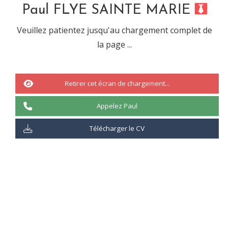
Paul FLYE SAINTE MARIE
Informations liées à la compétence :
Veuillez patientez jusqu'au chargement complet de
Nom complet : OpsGenie
la page ...
Compétence de type : « Applications »
Retirer cet écran de chargement...
100%
Appelez Paul
Télécharger le CV
Indicateur du pourcentage :
25%
: Connait la théorie uniquement
50%
: Connait la théorie et à débuter la pratique
75%
: Connait la théorie et à maitrise la pratique
100%
: Maitrise la théorie et la pratique
Cette
compétence a été utilisée dans
0
emploi(s)/mission(s)
:
Groupe Kering – Kering Technologies, PARIS 6