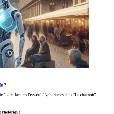
le ?
hie.” – de Jacques Dyssord / Aphorismes dans “Le chat noir”
se rhétorique
.