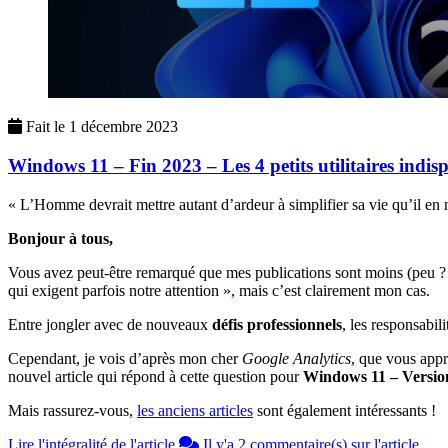
Fait le
1 décembre 2023
Windows 11 – Fin 2023 – Les 4 petits utilitaires indis
« L’Homme devrait mettre autant d’ardeur à simplifier sa vie qu’il en
Bonjour à tous,
Vous avez peut-être remarqué que mes publications sont moins (peu ? I
qui exigent parfois notre attention », mais c’est clairement mon cas.
Entre jongler avec de nouveaux
défis professionnels
, les responsabil
Cependant, je vois d’après mon cher
Google Analytics
, que vous app
nouvel article qui répond à cette question pour
Windows 11 – Version
Mais rassurez-vous,
les anciens articles
sont également intéressants !
Lire l'intégralité de l'article
Il y'a 2 commentaire(s) sur l'article