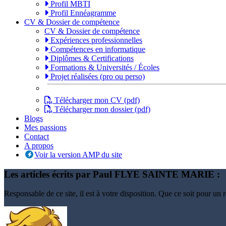
Profil MBTI
Profil Ennéagramme
CV
& Dossier de compétence
CV & Dossier de compétence
Expériences professionnelles
Compétences en informatique
Diplômes & Certifications
Formations & Universités / Écoles
Projet réalisées (pro ou perso)
Télécharger mon CV (pdf)
Télécharger mon dossier (pdf)
Blogs
Mes passions
Contact
A propos
Voir la version AMP du site
Les articles écrits par
Paul FLYE SAINTE MARIE
:
Responsable de ce site, il est à votre disposition. Que ce soit pour un r